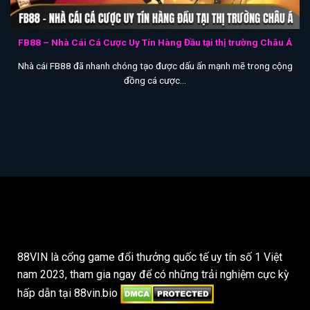
FB88 – Nhà Cái Cá Cược Uy Tín Hàng Đầu tại thị trường Châu Á
Nhà cái FB88 đã nhanh chóng tạo được dấu ấn mạnh mẽ trong cộng
đồng cá cược...
88VIN là cổng game đổi thưởng quốc tế uy tín số 1 Việt
nam 2023, tham gia ngay để có những trải nghiệm cực kỳ
hấp dẫn tại 88vin.bio