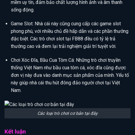
mềm uy tín, đảm bảo chất lượng hình ảnh và âm thanh
sống động.
Game Slot: Nhà cái này cũng cung cấp các game slot
phong phú, với nhiều chủ đề hấp dẫn và các phần thưởng
đặc biệt. Các trò chơi slot tại FB88 đều có tỷ lệ trả
thưởng cao và đem lại trải nghiệm giải trí tuyệt vời.
Chơi Xóc Đĩa, Bầu Cua Tôm Cá: Những trò chơi truyền
thống Việt Nam như bầu cua tôm cá, xóc đĩa cũng được
đơn vị này đưa vào danh mục sản phẩm của mình. Yếu tố
này giúp nhà cái thu hút đông đảo người chơi tại Việt
Nam.
Các loại trò chơi cơ bản tại đây
Kết luận