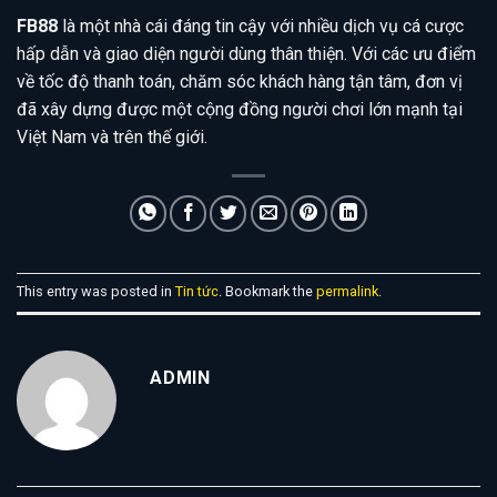
FB88
là một nhà cái đáng tin cậy với nhiều dịch vụ cá cược
hấp dẫn và giao diện người dùng thân thiện. Với các ưu điểm
về tốc độ thanh toán, chăm sóc khách hàng tận tâm, đơn vị
đã xây dựng được một cộng đồng người chơi lớn mạnh tại
Việt Nam và trên thế giới.
This entry was posted in
Tin tức
. Bookmark the
permalink
.
ADMIN