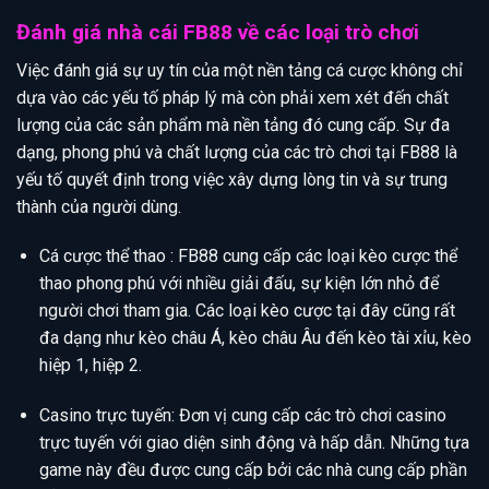
Đánh giá nhà cái FB88 về các loại trò chơi
Việc đánh giá sự uy tín của một nền tảng cá cược không chỉ
dựa vào các yếu tố pháp lý mà còn phải xem xét đến chất
lượng của các sản phẩm mà nền tảng đó cung cấp. Sự đa
dạng, phong phú và chất lượng của các trò chơi tại FB88 là
yếu tố quyết định trong việc xây dựng lòng tin và sự trung
thành của người dùng.
Cá cược thể thao : FB88 cung cấp các loại kèo cược thể
thao phong phú với nhiều giải đấu, sự kiện lớn nhỏ để
người chơi tham gia. Các loại kèo cược tại đây cũng rất
đa dạng như kèo châu Á, kèo châu Âu đến kèo tài xỉu, kèo
hiệp 1, hiệp 2.
Casino trực tuyến: Đơn vị cung cấp các trò chơi casino
trực tuyến với giao diện sinh động và hấp dẫn. Những tựa
game này đều được cung cấp bởi các nhà cung cấp phần