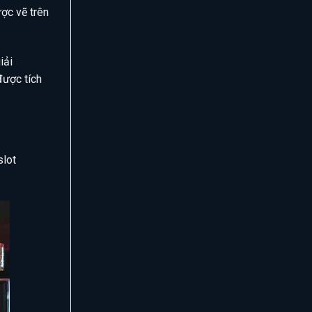
ợc vẽ trên
iải
được tích
slot