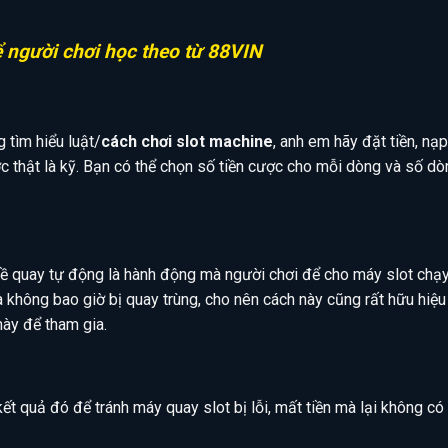
 người chơi học theo từ 88VIN
 tìm hiểu luật/
cách chơi slot machine
, anh em hãy đặt tiền, nạp
 thật là kỹ. Bạn có thể chọn số tiền cược cho mỗi dòng và số d
ề quay tự động là hành động mà người chơi để cho máy slot chạy
không bao giờ bị quay trùng, cho nên cách này cũng rất hữu hiệu
này để tham gia.
kết quả đó để tránh máy quay slot bị lỗi, mất tiền mà lại không c