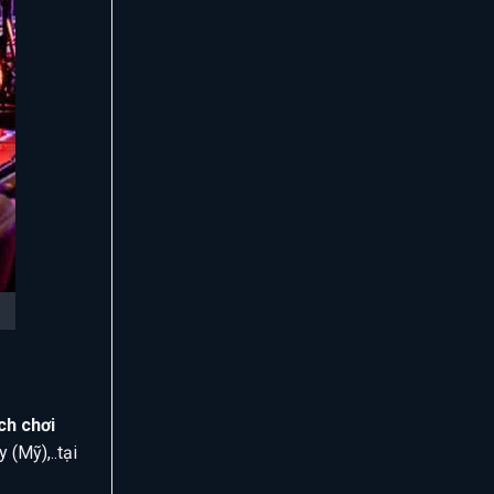
ch chơi
 (Mỹ),..tại