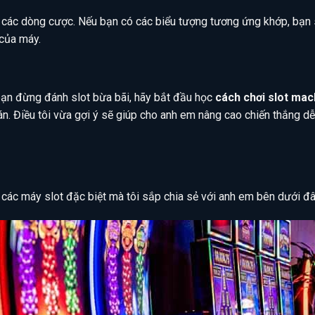
n các dòng cược. Nếu bạn có các biểu tượng tương ứng khớp, bạn
 của máy.
bạn đừng đánh slot bừa bãi, hãy bắt đầu học
cách chơi slot mac
 ván. Điều tôi vừa gợi ý sẽ giúp cho anh em nâng cao chiến thắng 
các máy slot đặc biệt mà tôi sắp chia sẻ với anh em bên dưới đâ