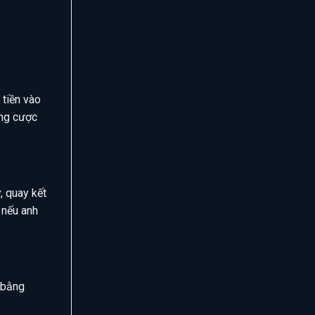
 tiền vào
òng cược
, quay kết
 nếu anh
ó bằng