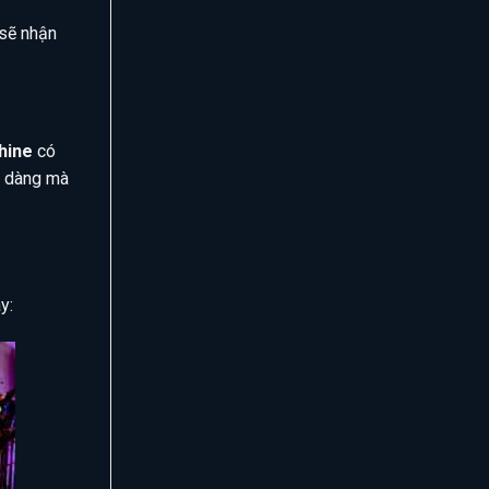
 sẽ nhận
hine
có
dễ dàng mà
y: