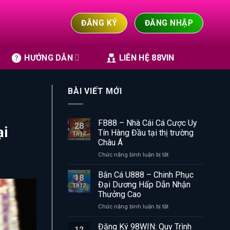
ĐĂNG KÝ
ĐĂNG NHẬP
HƯỚNG DẪN
LIÊN HỆ 88VIN
BÀI VIẾT MỚI
FB88 – Nhà Cái Cá Cược Uy
28
ại
Tín Hàng Đầu tại thị trường
Th12
Châu Á
ở
Chức năng bình luận bị tắt
FB88
–
Bắn Cá U888 – Chinh Phục
18
Nhà
Đại Dương Hấp Dẫn Nhận
Th12
Cái
Thưởng Cao
Cá
ở
Chức năng bình luận bị tắt
Cược
Bắn
Uy
Cá
Tín
Đăng Ký 98WIN: Quy Trình
12