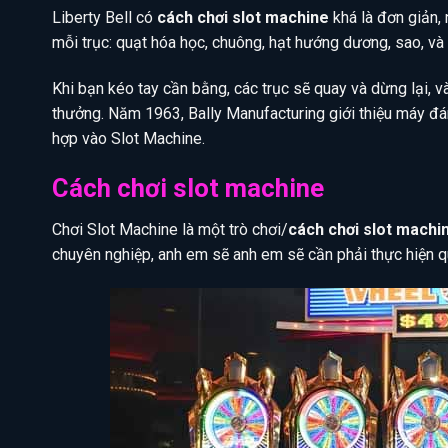
Liberty Bell có
cách chơi slot machine
khá là đơn giản,
mỗi trục: quạt hóa học, chuông, hạt hướng dương, sao, và 
Khi bạn kéo tay cần bằng, các trục sẽ quay và dừng lại, v
thưởng. Năm 1963, Bally Manufacturing giới thiệu máy đá
hợp vào Slot Machine.
Cách chơi slot machine
Chơi Slot Machine là một trò chơi/
cách chơi slot machi
chuyên nghiệp, anh em sẽ anh em sẽ cần phải thực hiện q