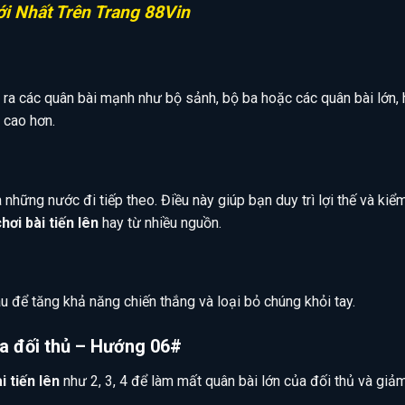
i Nhất Trên Trang 88Vin
h ra các quân bài mạnh như bộ sảnh, bộ ba hoặc các quân bài lớn,
 cao hơn.
những nước đi tiếp theo. Điều này giúp bạn duy trì lợi thế và kiểm
hơi bài tiến lên
hay từ nhiều nguồn.
u để tăng khả năng chiến thắng và loại bỏ chúng khỏi tay.
ủa đối thủ – Hướng 06#
 tiến lên
như 2, 3, 4 để làm mất quân bài lớn của đối thủ và giả