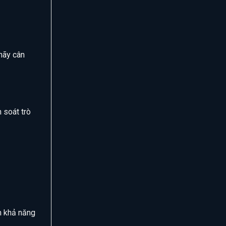
 hãy cân
 soát trò
m khả năng