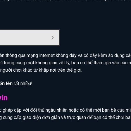
iến lên thông qua mạng internet không dây và có dây kèm áo dụng c
hơi trong cùng một không gian vật lý, bạn có thể tham gia vào các 
người chơi khác từ khắp nơi trên thế giới.
iến lên
rất nhiều!
vin
ược ghép cặp với đối thủ ngẫu nhiên hoặc có thể mời bạn bè của m
g cung cấp giao diện đơn giản và trực quan để bạn có thể chơi bài