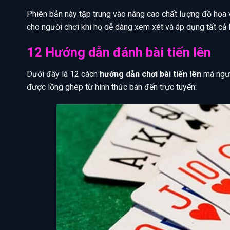
Phiên bản này tập trung vào nâng cao chất lượng đồ họa v
cho người chơi khi họ dễ dàng xem xét và áp dụng tất cả
12 Hướng dẫn đánh bài tiến lên
Dưới đây là 12 cách
hướng dẫn chơi bài tiến lên
mà ngườ
được lồng ghép từ hình thức bàn đến trực tuyến: