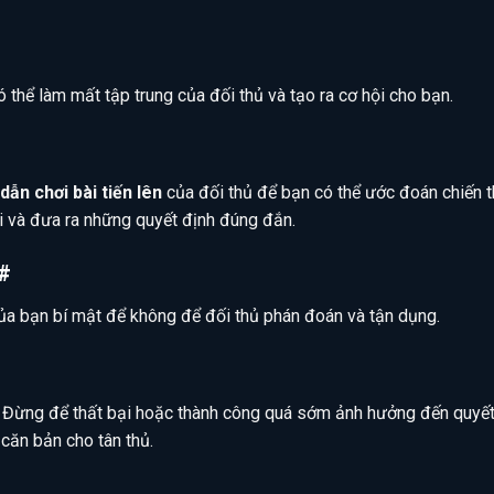
 thể làm mất tập trung của đối thủ và tạo ra cơ hội cho bạn.
dẫn chơi bài tiến lên
của đối thủ để bạn có thể ước đoán chiến t
i và đưa ra những quyết định đúng đắn.
9#
của bạn bí mật để không để đối thủ phán đoán và tận dụng.
c. Đừng để thất bại hoặc thành công quá sớm ảnh hưởng đến quyết
n
căn bản cho tân thủ.