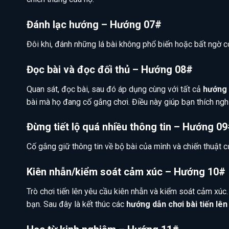
Đánh lạc hướng – Hướng 07#
Đôi khi, đánh những lá bài không phổ biến hoặc bất ngờ có
Đọc bài và đọc đối thủ – Hướng 08#
Quan sát, đọc bài, sau đó áp dụng cùng với tất cả
hướng 
bài mà họ đang cố gắng chơi. Điều này giúp bạn thích ngh
Đừng tiết lộ quá nhiều thông tin – Hướng 0
Cố gắng giữ thông tin về bộ bài của mình và chiến thuật 
Kiên nhẫn/kiểm soát cảm xúc – Hướng 10#
Trò chơi tiến lên yêu cầu kiên nhẫn và kiểm soát cảm xú
bạn. Sau đây là kết thúc các
hướng dẫn chơi bài tiến lê