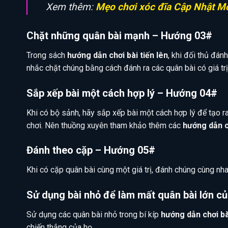
Xem thêm:
Mẹo chơi xóc đĩa Cập Nhật Mớ
Chặt những quân bài mạnh – Hướng 03#
Trong sách
hướng dẫn chơi bài tiến lên
, khi đối thủ đán
nhắc chặt chúng bằng cách đánh ra các quân bài có giá trị
Sắp xếp bài một cách hợp lý – Hướng 04#
Khi có bộ sảnh, hãy sắp xếp bài một cách hợp lý để tạo ra 
chơi. Nên thuồng xuyên tham khảo thêm các
hướng dẫn c
Đánh theo cặp – Hướng 05#
Khi có cặp quân bài cùng một giá trị, đánh chúng cùng nha
Sử dụng bài nhỏ để làm mất quân bài lớn c
Sử dụng các quân bài nhỏ trong bí kíp
hướng dẫn chơi bài
chiến thắng của họ.