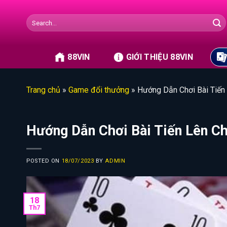
Skip
to
content
88VIN
GIỚI THIỆU 88VIN
Trang chủ
»
Game đổi thưởng
»
Hướng Dẫn Chơi Bài Tiến
Hướng Dẫn Chơi Bài Tiến Lên C
POSTED ON
18/07/2023
BY
ADMIN
18
Th7