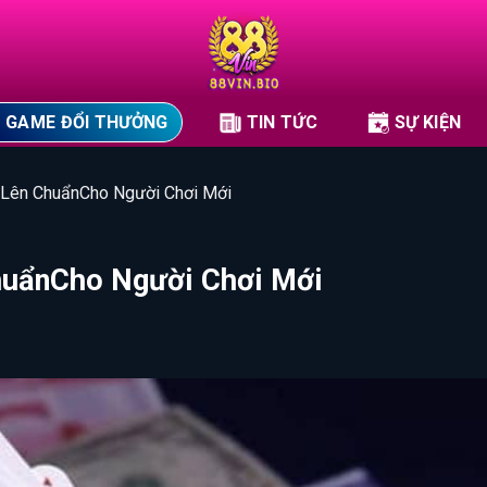
GAME ĐỔI THƯỞNG
TIN TỨC
SỰ KIỆN
 Lên ChuẩnCho Người Chơi Mới
huẩnCho Người Chơi Mới